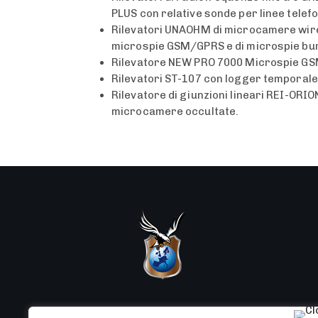
PLUS con relative sonde per linee telefo
Rilevatori UNAOHM di microcamere wirele
microspie GSM/GPRS e di microspie bur
Rilevatore NEW PRO 7000 Microspie GS
Rilevatori ST-107 con logger temporale 
Rilevatore di giunzioni lineari REI-ORIO
microcamere occultate.
Da oltre 35 anni al servizio di privati, aziende,