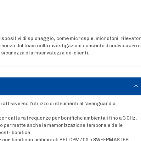
dispositivi di spionaggio, come microspie, microfoni, rilevator
rienza del team nelle investigazioni consente di individuare e
icurezza e la riservatezza dei clienti.
ti attraverso l'utilizzo di strumenti all'avanguardia:
er cattura frequenze per bonifiche ambientali fino a 3 GHz,
nto permette anche la memorizzazione temporale delle
ost- bonifica.
 GHz per bonifiche ambientali REI-CPM700 e SWEEPMASTER