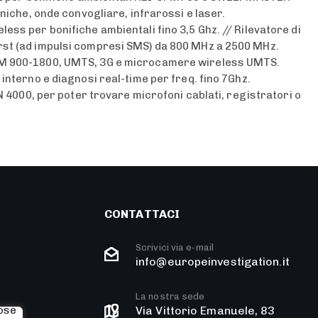
niche, onde convogliare, infrarossi e laser.
ss per bonifiche ambientali fino 3,5 Ghz. // Rilevatore di
st (ad impulsi compresi SMS) da 800 MHz a 2500 MHz.
M 900-1800, UMTS, 3G e microcamere wireless UMTS.
interno e diagnosi real-time per freq. fino 7Ghz.
N 4000, per poter trovare microfoni cablati, registratori o
CONTATTACI
Scrivici via e-mail
info@europeinvestigation.it
La nostra sede
Via Vittorio Emanuele, 83